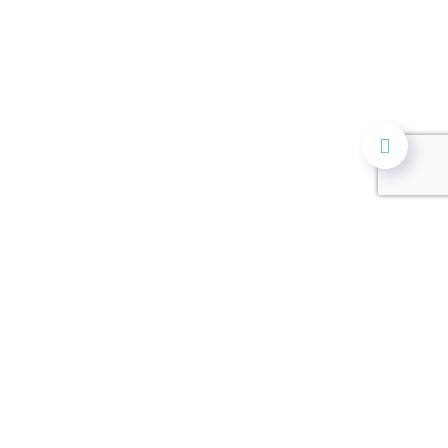
Fabrika
Džemala Bijedića 149
033 768 856
Pon. - Sub. 7:00 - 19:00