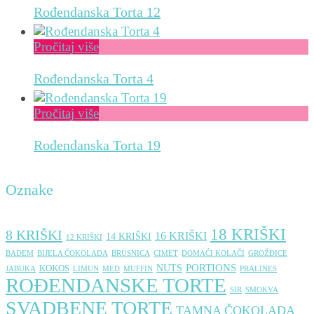
Rođendanska Torta 12
Pročitaj više
Rođendanska Torta 4
Pročitaj više
Rođendanska Torta 19
Oznake
18 KRIŠKI
8 KRIŠKI
16 KRIŠKI
14 KRIŠKI
12 KRIŠKI
BADEM
BIJELA ČOKOLADA
BRUSNICA
CIMET
DOMAĆI KOLAČI
GROŽÐICE
PORTIONS
NUTS
KOKOS
JABUKA
LIMUN
MED
MUFFIN
PRALINES
ROĐENDANSKE TORTE
SIR
SMOKVA
SVADBENE TORTE
TAMNA ČOKOLADA