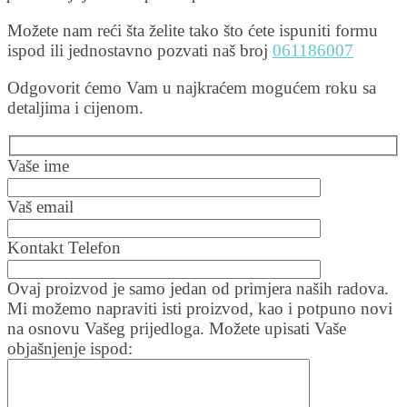
Možete nam reći šta želite tako što ćete ispuniti formu
ispod ili jednostavno pozvati naš broj
061186007
Odgovorit ćemo Vam u najkraćem mogućem roku sa
detaljima i cijenom.
Vaše ime
Vaš email
Kontakt Telefon
Ovaj proizvod je samo jedan od primjera naših radova.
Mi možemo napraviti isti proizvod, kao i potpuno novi
na osnovu Vašeg prijedloga. Možete upisati Vaše
objašnjenje ispod: