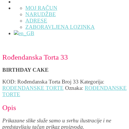
MOJ RAČUN
NARUDŽBE
ADRESE
ZABORAVLJENA LOZINKA
Rođendanska Torta 33
BIRTHDAY CAKE
KOD:
Rođendanska Torta Broj 33
Kategorija:
ROĐENDANSKE TORTE
Oznaka:
ROĐENDANSKE
TORTE
Opis
Prikazane slike služe samo u svrhu ilustracije i ne
predstavljaju tačan prikaz proizvoda.