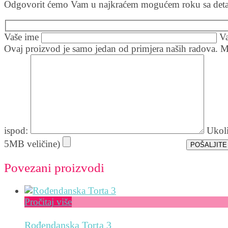
Odgovorit ćemo Vam u najkraćem mogućem roku sa detal
Vaše ime
V
Ovaj proizvod je samo jedan od primjera naših radova. M
ispod:
Ukoli
5MB veličine)
Povezani proizvodi
Pročitaj više
Rođendanska Torta 3