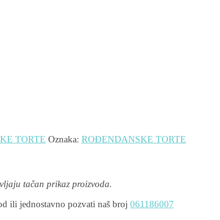
KE TORTE
Oznaka:
ROĐENDANSKE TORTE
avljaju tačan prikaz proizvoda.
pod ili jednostavno pozvati naš broj
061186007