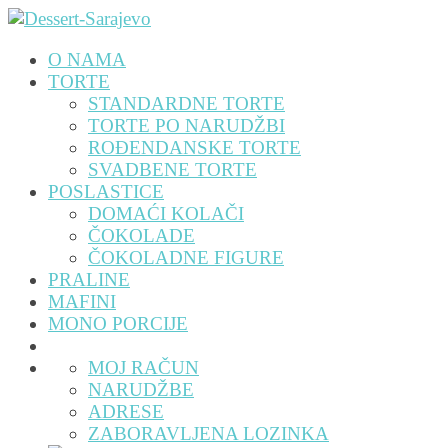
O NAMA
TORTE
STANDARDNE TORTE
TORTE PO NARUDŽBI
ROĐENDANSKE TORTE
SVADBENE TORTE
POSLASTICE
DOMAĆI KOLAČI
ČOKOLADE
ČOKOLADNE FIGURE
PRALINE
MAFINI
MONO PORCIJE
MOJ RAČUN
NARUDŽBE
ADRESE
ZABORAVLJENA LOZINKA