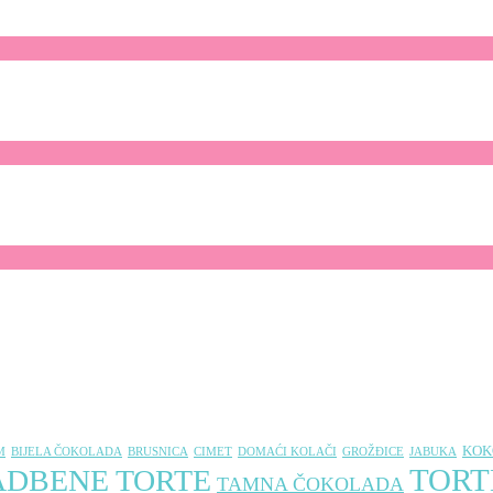
KOK
M
BIJELA ČOKOLADA
BRUSNICA
CIMET
DOMAĆI KOLAČI
GROŽÐICE
JABUKA
TORT
ADBENE TORTE
TAMNA ČOKOLADA