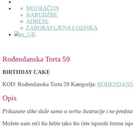
MOJ RAČUN
NARUDŽBE
ADRESE
ZABORAVLJENA LOZINKA
Rođendanska Torta 59
BIRTHDAY CAKE
KOD:
Rođendanska Torta 59
Kategorija:
ROĐENDANS
Opis
Prikazane slike služe samo u svrhu ilustracije i ne predst
Možete nam reći šta želite tako što ćete ispuniti formu is