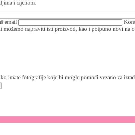
jima i cijenom.
aš email
Kont
i možemo napraviti isti proizvod, kao i potpuno novi na o
ko imate fotografije koje bi mogle pomoći vezano za izradu