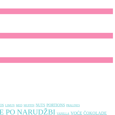
PORTIONS
NUTS
OS
LIMUN
MED
MUFFIN
PRALINES
E PO NARUDŽBI
VOĆE
ČOKOLADE
VANILLA