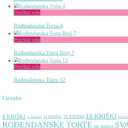
Pročitaj više
Rođendanska Torta 4
Pročitaj više
Rođendanska Torta Broj 7
Pročitaj više
Rođendanska Torta 12
Oznake
18 KRIŠKI
8 KRIŠKI
16 KRIŠKI
14 KRIŠKI
12 KRIŠKI
BADE
ROĐENDANSKE TORTE
SV
SIR
SMOKVA