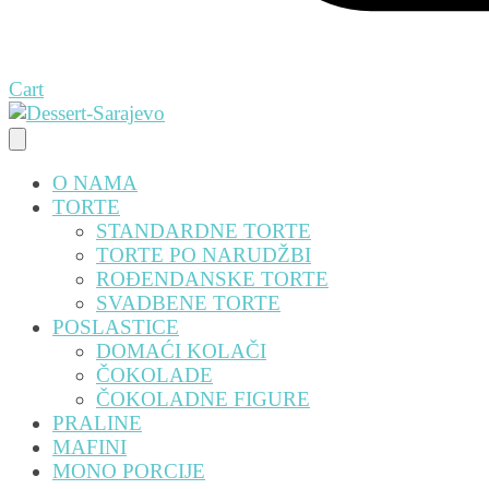
Cart
O NAMA
TORTE
STANDARDNE TORTE
TORTE PO NARUDŽBI
ROĐENDANSKE TORTE
SVADBENE TORTE
POSLASTICE
DOMAĆI KOLAČI
ČOKOLADE
ČOKOLADNE FIGURE
PRALINE
MAFINI
MONO PORCIJE