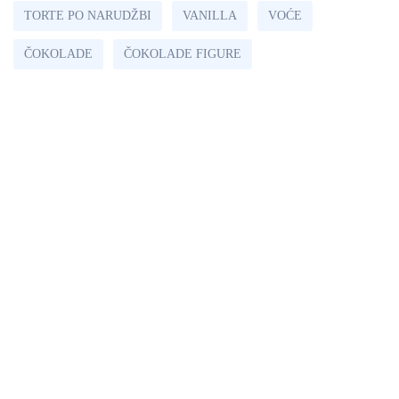
TORTE PO NARUDŽBI
VANILLA
VOĆE
ČOKOLADE
ČOKOLADE FIGURE