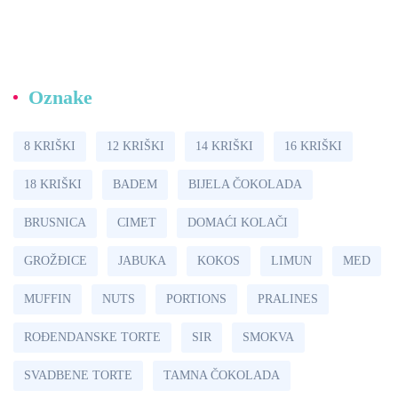
Oznake
8 KRIŠKI
12 KRIŠKI
14 KRIŠKI
16 KRIŠKI
18 KRIŠKI
BADEM
BIJELA ČOKOLADA
BRUSNICA
CIMET
DOMAĆI KOLAČI
GROŽÐICE
JABUKA
KOKOS
LIMUN
MED
MUFFIN
NUTS
PORTIONS
PRALINES
ROĐENDANSKE TORTE
SIR
SMOKVA
SVADBENE TORTE
TAMNA ČOKOLADA