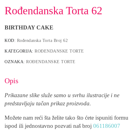
Rođendanska Torta 62
BIRTHDAY CAKE
KOD:
Rođendanska Torta Broj 62
KATEGORIJA:
ROĐENDANSKE TORTE
OZNAKA:
ROĐENDANSKE TORTE
Opis
Prikazane slike služe samo u svrhu ilustracije i ne
predstavljaju tačan prikaz proizvoda.
Možete nam reći šta želite tako što ćete ispuniti formu
ispod ili jednostavno pozvati naš broj
061186007