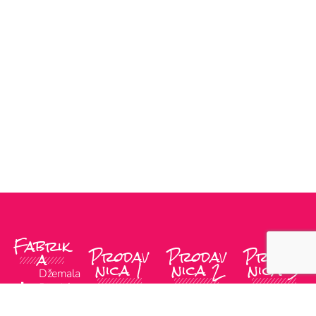
Fabrik
Prodav
Prodav
Prodav
a
nica 1
nica 2
nica 3
Džemala
Bijedića
Ulica
Maršala
Gajev
149
Koševo
Tita 8
Trg