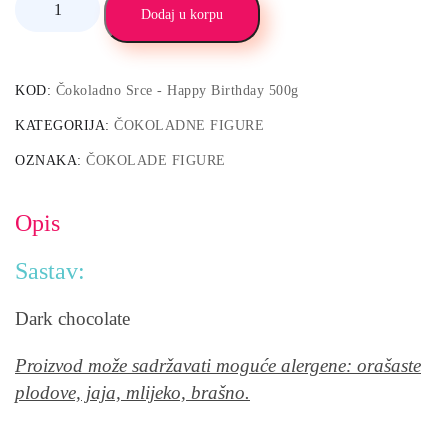
Dodaj u korpu
KOD:
Čokoladno Srce - Happy Birthday 500g
KATEGORIJA:
ČOKOLADNE FIGURE
OZNAKA:
ČOKOLADE FIGURE
Opis
Sastav:
Dark chocolate
Proizvod može sadržavati moguće alergene: orašaste
plodove, jaja, mlijeko, brašno.