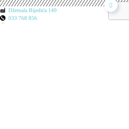
Džemala Bijedića 149
033 768 856
Pon. - Sub. 7:00 - 19:00
Prodavnica 1
Ulica Koševo
033 21 88 09
Pon. - Pet. 8:00 - 20:00
Subota: 8:00 - 15:00
Nedjelja: Neradni dan
Prodavnica 2
Maršala Tita 8