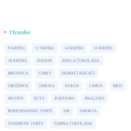
Oznake
8 KRIŠKI
12 KRIŠKI
14 KRIŠKI
16 KRIŠKI
18 KRIŠKI
BADEM
BIJELA ČOKOLADA
BRUSNICA
CIMET
DOMAĆI KOLAČI
GROŽÐICE
JABUKA
KOKOS
LIMUN
MED
MUFFIN
NUTS
PORTIONS
PRALINES
ROĐENDANSKE TORTE
SIR
SMOKVA
SVADBENE TORTE
TAMNA ČOKOLADA