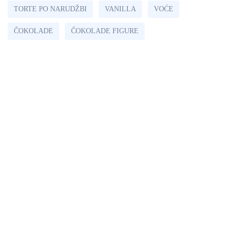
TORTE PO NARUDŽBI
VANILLA
VOĆE
ČOKOLADE
ČOKOLADE FIGURE