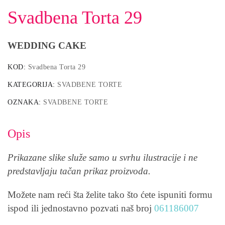
Svadbena Torta 29
WEDDING CAKE
KOD:
Svadbena Torta 29
KATEGORIJA:
SVADBENE TORTE
OZNAKA:
SVADBENE TORTE
Opis
Prikazane slike služe samo u svrhu ilustracije i ne
predstavljaju tačan prikaz proizvoda.
Možete nam reći šta želite tako što ćete ispuniti formu
ispod ili jednostavno pozvati naš broj
061186007