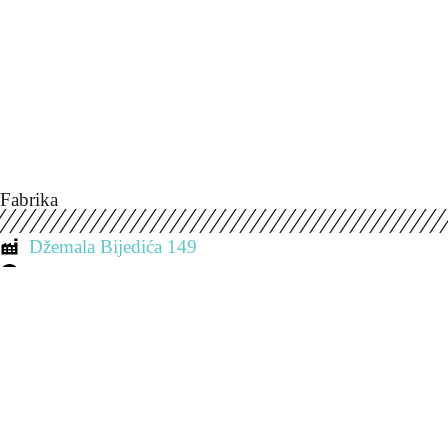
Fabrika
Džemala Bijedića 149
033 768 856
Pon. - Sub. 7:00 - 19:00
Prodavnica 1
Ulica Koševo