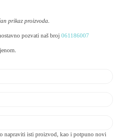
ačan prikaz proizvoda.
ednostavno pozvati naš broj
061186007
ijenom.
napraviti isti proizvod, kao i potpuno novi