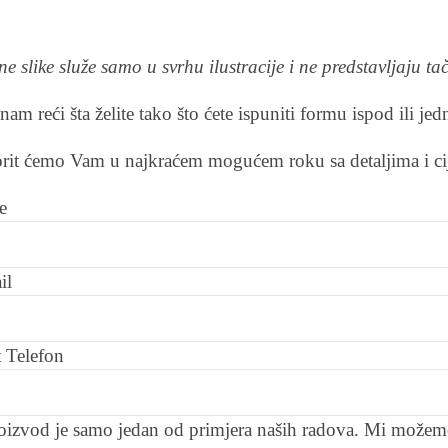
e slike služe samo u svrhu ilustracije i ne predstavljaju t
am reći šta želite tako što ćete ispuniti formu ispod ili j
it ćemo Vam u najkraćem mogućem roku sa detaljima i c
e
il
 Telefon
oizvod je samo jedan od primjera naših radova. Mi možemo 