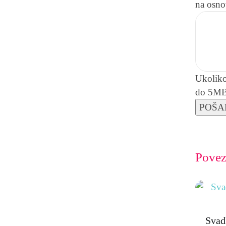
na osno
Ukoliko
do 5MB 
Povez
Svad