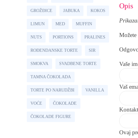
Opis
GROŽÐICE
JABUKA
KOKOS
Prikazan
LIMUN
MED
MUFFIN
Možete n
NUTS
PORTIONS
PRALINES
Odgovor
ROĐENDANSKE TORTE
SIR
Vaše im
SMOKVA
SVADBENE TORTE
TAMNA ČOKOLADA
Vaš ema
TORTE PO NARUDŽBI
VANILLA
VOĆE
ČOKOLADE
Kontakt
ČOKOLADE FIGURE
Ovaj pr