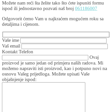
Možete nam reći šta želite tako što ćete ispuniti formu
ispod ili jednostavno pozvati naš broj
061186007
Odgovorit ćemo Vam u najkraćem mogućem roku sa
detaljima i cijenom.
Vaše ime
Vaš email
Kontakt Telefon
Ovaj
proizvod je samo jedan od primjera naših radova. Mi
možemo napraviti isti proizvod, kao i potpuno novi na
osnovu Vašeg prijedloga. Možete upisati Vaše
objašnjenje ispod: