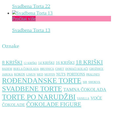
Svadbena Torta 22
Pročitaj više
Svadbena Torta 13
Oznake
18 KRIŠKI
8 KRIŠKI
16 KRIŠKI
14 KRIŠKI
12 KRIŠKI
BADEM
BIJELA ČOKOLADA
BRUSNICA
CIMET
DOMAĆI KOLAČI
GROŽÐICE
PORTIONS
NUTS
KOKOS
JABUKA
LIMUN
MED
MUFFIN
PRALINES
ROĐENDANSKE TORTE
SIR
SMOKVA
SVADBENE TORTE
TAMNA ČOKOLADA
TORTE PO NARUDŽBI
VOĆE
VANILLA
ČOKOLADE FIGURE
ČOKOLADE