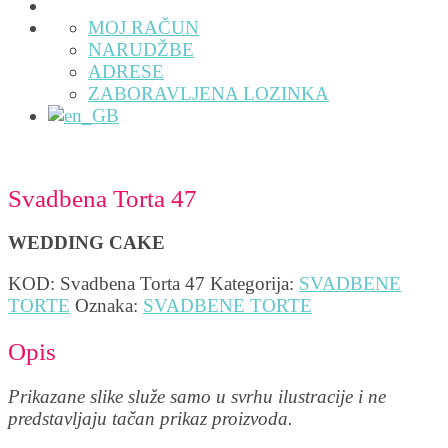
MOJ RAČUN
NARUDŽBE
ADRESE
ZABORAVLJENA LOZINKA
Svadbena Torta 47
WEDDING CAKE
KOD:
Svadbena Torta 47
Kategorija:
SVADBENE
TORTE
Oznaka:
SVADBENE TORTE
Opis
Prikazane slike služe samo u svrhu ilustracije i ne
predstavljaju tačan prikaz proizvoda.